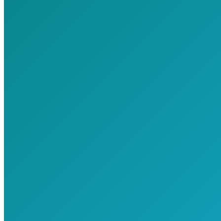
งานปรับปรุงห้องน้ำ
Project
By
admin
04/09/2020
งานปรับปรุงห้องน้ำ สร้างออกแบบแปลนงาน ต่อเติม รับเหมา
ง…
© 2019 Copyright Exceptional Technology
ออกแบบระบบวิศวกรรม | งานโครงสร้างอาคาร | ขยายต่อเติม
อาคาร | ซ่อมบำรุงเครื่องจักร
t
T